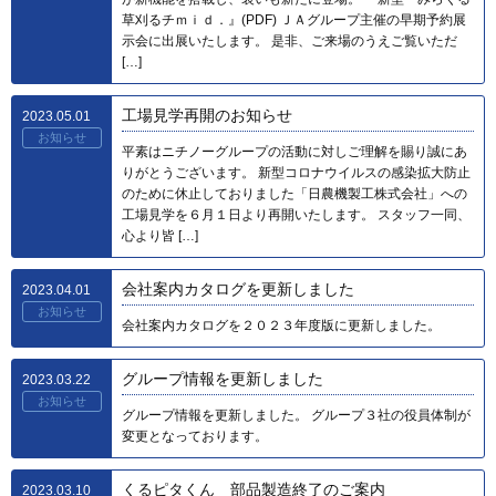
草刈るチｍｉｄ．』(PDF) ＪＡグループ主催の早期予約展
示会に出展いたします。 是非、ご来場のうえご覧いただ
[…]
工場見学再開のお知らせ
2023.05.01
お知らせ
平素はニチノーグループの活動に対しご理解を賜り誠にあ
りがとうございます。 新型コロナウイルスの感染拡大防止
のために休止しておりました「日農機製工株式会社」への
工場見学を６月１日より再開いたします。 スタッフ一同、
心より皆 […]
会社案内カタログを更新しました
2023.04.01
お知らせ
会社案内カタログを２０２３年度版に更新しました。
グループ情報を更新しました
2023.03.22
お知らせ
グループ情報を更新しました。 グループ３社の役員体制が
変更となっております。
くるピタくん 部品製造終了のご案内
2023.03.10