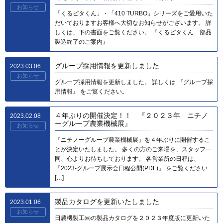
お知らせ
「くるピタくん」・「410 TURBO」シリーズをご愛用いた
だいておりますお客様へ大切なお知らせがございます。 詳
しくは、下の書面をご覧ください。 『くるピタくん 部品
製造終了のご案内』
グループ採用情報を更新しました
2023.03.06
お知らせ
グループ採用情報を更新しました。 詳しくは 『グループ採
用情報』 をご覧ください。
４年ぶりの開催決定！！ 『２０２３年 ニチノ
2023.02.08
ーグループ農業機械展』
お知らせ
『ニチノーグループ農業機械展』を４年ぶりに開催するこ
とが決定いたしました。 多くの方のご来場を、スタッフ一
同、心よりお待ちしております。 各営業所の日程は、
『2023-グループ展示会日程公開(PDF)』 をご覧ください
[…]
製品カタログを更新いたしました
2023.01.06
お知らせ
日農機製工㈱の製品カタログを２０２３年度版に更新いた