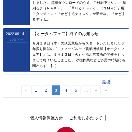
しました。 是非ダウンロードのうえ、ご検討下さい。 「草
刈るチ（ＮＡＫ）」、「草刈るチｍｉｄ．（ＮＭＫ）」用
アタッチメント「かどまるディスク」が新登場。 『かどま
るディ […]
【オータムフェア】終了のお知らせ
2022.09.14
お知らせ
８月１８日（木）美瑛営業所からスタートいたしました３
年振り開催の『ニチノーグループ農業機械展【オータムフ
ェア】』は、９月１３日（火）小清水営業所の開催をもち
まして終了いたしました。 収穫作業などご多用の時期にも
関わらず、 […]
最後
«
1
2
3
4
5
...
»
»
個人情報保護方針
ご利用にあたって