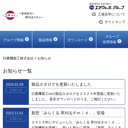
工場見学について
サイトマップ
グループ
グループ情報
製品情報
ダウンロード
採用情報
日農機製工株式会社
>
お知らせ
お知らせ一覧
製品カタログを更新いたしました
2024.01.09
お知らせ
日農機製工㈱の製品カタログを２０２４年度版に更新いた
しました。 是非ダウンロードのうえ、ご検討ください。
新型「みらくる 草刈るチｍｉｄ．」登場
2023.11.01
お知らせ
２０１５年にデビューした「みらくる 草刈るチｍｉｄ．」
が新機能を搭載し、装いも新たに登場。 『新型 みらくる