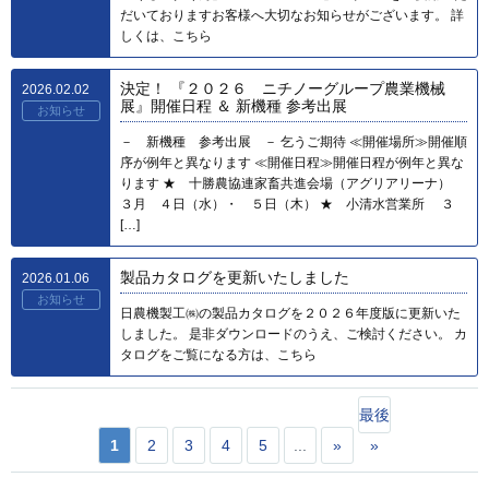
だいておりますお客様へ大切なお知らせがございます。 詳
しくは、こちら
決定！ 『２０２６ ニチノーグループ農業機械
2026.02.02
展』開催日程 ＆ 新機種 参考出展
お知らせ
－ 新機種 参考出展 － 乞うご期待 ≪開催場所≫開催順
序が例年と異なります ≪開催日程≫開催日程が例年と異な
ります ★ 十勝農協連家畜共進会場（アグリアリーナ）
３月 ４日（水）・ ５日（木） ★ 小清水営業所 ３
[…]
製品カタログを更新いたしました
2026.01.06
お知らせ
日農機製工㈱の製品カタログを２０２６年度版に更新いた
しました。 是非ダウンロードのうえ、ご検討ください。 カ
タログをご覧になる方は、こちら
最後
1
2
3
4
5
...
»
»