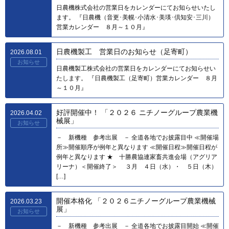
日農機株式会社の営業日をカレンダーにてお知らせいたし
ます。 『日農機（音更･美幌･小清水･美瑛･倶知安･三川）
営業カレンダー ８月～１０月』
日農機製工 営業日のお知らせ（足寄町）
2026.08.01
お知らせ
日農機製工株式会社の営業日をカレンダーにてお知らせい
たします。 『日農機製工（足寄町）営業カレンダー ８月
～１０月』
好評開催中！ 「２０２６ ニチノーグループ農業機
2026.04.02
械展」
お知らせ
－ 新機種 参考出展 － 全道各地でお披露目中 ≪開催場
所≫開催順序が例年と異なります ≪開催日程≫開催日程が
例年と異なります ★ 十勝農協連家畜共進会場（アグリア
リーナ）＜開催終了＞ ３月 ４日（水）・ ５日（木）
[…]
開催本格化 「２０２６ニチノーグループ農業機械
2026.03.23
展」
お知らせ
－ 新機種 参考出展 － 全道各地でお披露目開始 ≪開催