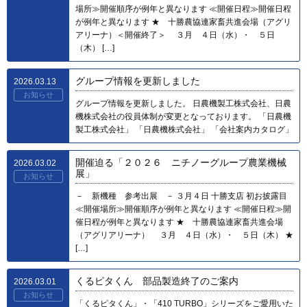
場所≫開催順序が例年と異なります ≪開催日程≫開催日程
が例年と異なります ★ 十勝農協連家畜共進会場（アグリ
アリーナ）＜開催終了＞ ３月 ４日（水）・ ５日
（木） […]
グループ情報を更新しました
2026.03.13
お知らせ
グループ情報を更新しました。 日農機製工株式会社、日農
機株式会社の役員体制が変更となっております。 「日農機
製工株式会社」 「日農機株式会社」 「会社案内カタログ」
開催迫る「２０２６ ニチノーグループ農業機械
2026.03.02
展」
お知らせ
－ 新機種 参考出展 － ３月４日 十勝支店 初お披露目
≪開催場所≫開催順序が例年と異なります ≪開催日程≫開
催日程が例年と異なります ★ 十勝農協連家畜共進会場
（アグリアリーナ） ３月 ４日（水）・ ５日（木） ★
[…]
くるピタくん 部品製造終了のご案内
2026.03.01
お知らせ
「くるピタくん」・「410 TURBO」シリーズをご愛用いた