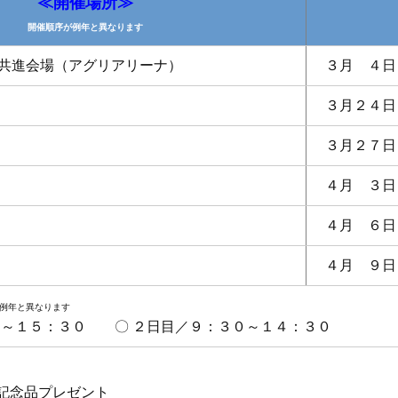
≪開催場所≫
開催順序が例年と異なります
共進会場（アグリアリーナ）
３月 ４日
３月２４日
３月２７日
４月 ３日
４月 ６日
４月 ９日
例年と異なります
０～１５：３０ 〇 ２日目／９：３０～１４：３０
に記念品プレゼント